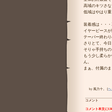
高域のキツさな
低域はやはり重
装着感は・・・
イヤーピースが
テーパー終わり
さりとて、今日
そりゃ手持ちのイ
もう少し柔らか
ん。
まぁ、付属のま
by
風力十。
[
ヘ
コメント