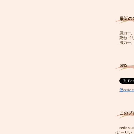
最近の
風力十
死ねゴ
風力十
SNS
仮eerie s
このブ
eerie stu
(いーりい