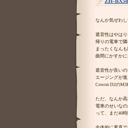
ZH-BX5
なんか気ぜわしい
遮音性はやはり
帰りの電車で隣
まったくなんも
曲間にかすかに
遮音性が良いの
エージングが進
Cowon D2
ただ、なんか高
電車のせいなの
って、まだ40
全体的に素直で