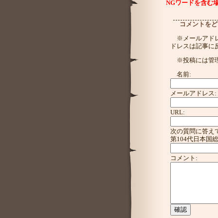
コメントをど
※メールアド
ドレスは記事に
※投稿には管
名前:
メールアドレス:
URL:
次の質問に答え
第104代日本国
コメント: