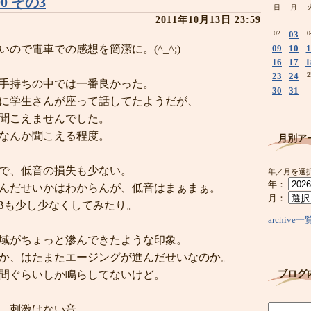
00 その3
―
日
月
2011年10月13日 23:59
02
03
0
ので電車での感想を簡潔に。(^_^;)
09
10
1
16
17
1
23
24
2
手持ちの中では一番良かった。
30
31
に学生さんが座って話してたようだが、
聞こえませんでした。
なんか聞こえる程度。
月別ア
で、低音の損失も少ない。
年／月を選
年：
んだせいかはわからんが、低音はまぁまぁ。
月：
のM3Bも少し少なくしてみたり。
archive一
域がちょっと滲んできたような印象。
か、はたまたエージングが進んだせいなのか。
時間ぐらいしか鳴らしてないけど。
ブログ
、刺激はない音。