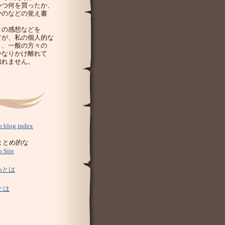
いつ何を買ったか、
かのなどの覚え書
ノの感想などを
すが、私の個人的な
り、一般の方々の
かなりかけ離れて
知れません。
io blog index
のまとめ的な
o Site
dioとは
とは