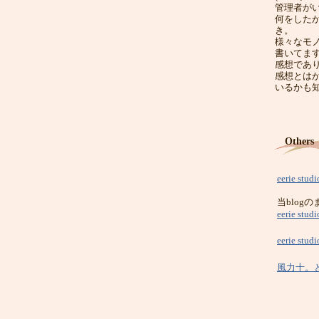
管理者が
何をした
き。
様々なモ
書いてま
感想であ
感想とは
いるかも
Others
eerie stud
当blog
eerie studi
eerie stu
風力十。