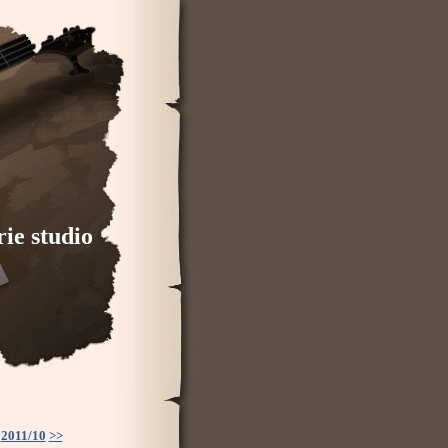
e studio
2011/10
>>