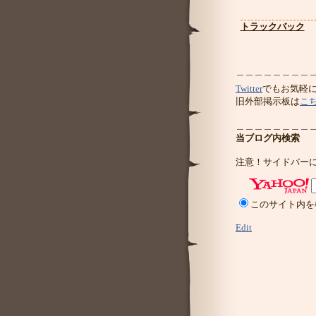
トラックバック
＿＿＿＿＿＿＿＿
Twitter
でもお気軽
旧外部掲示板は
こ
＿＿＿＿＿＿＿＿
当ブログ内検索
注意！サイドバー
このサイト内を
Edit