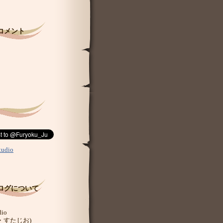
コメント
。
ミ
。
tudio
ログについて
dio
・すたじお)