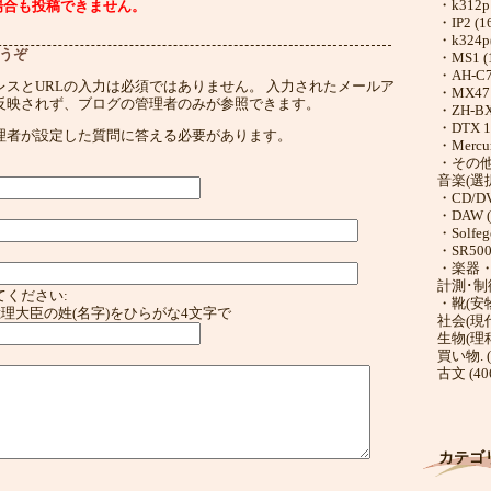
・k312p 
・IP2 (1
・k324p
うぞ
・MS1 (
・AH-C71
レスとURLの入力は必須ではありません。 入力されたメールア
・MX471
反映されず、ブログの管理者のみが参照できます。
・ZH-BX5
・DTX 10
理者が設定した質問に答える必要があります。
・Mercur
・その他
音楽(選択
・CD/DV
・DAW (
・Solfege
・SR500F
・楽器・
計測･制御
てください:
・靴(安物)
総理大臣の姓(名字)をひらがな4文字で
社会(現代)
生物(理科)
買い物. (
古文 (40
カテゴ