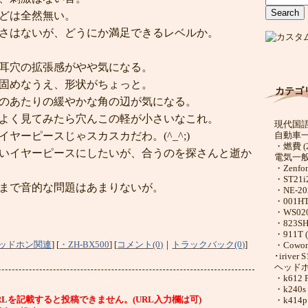
どは全然無い。
さはないが、どうにか満足できるレベルか。
耳穴の拡張感がやや気になる。
固めなうえ、形状がちょっと。
カテゴ
のあたりの緩やかな角の辺が気になる。
よく見てみたら穴んこの軽が小さいなこれ。
現代国語 
自動車一般
ヤーピースじゃスカスカだわ。(^_^;)
・燃費 (2
いイヤーピースにしたいが、合うのを探さんと逝か
電気一般 
・Zenfon
・ST21i2
まで音的な問題はあまりないが。
・NE-202
・001HT 
・WS020
・823SH 
・911T (
ッドホン関連
]
[
・ZH-BX500
]
[
コメント(0)
｜
トラックバック(0)
]
・Cowon 
･iriver S
ヘッドホン
・k612 P
・k240s 
・k414p 