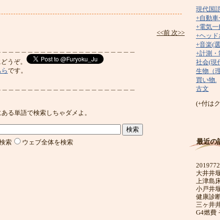
現代国
+自動車
+電気一
<<前
次>>
+ヘッド
+音楽(
＿＿＿＿＿＿＿＿＿＿＿＿＿＿＿＿＿＿＿＿＿＿
+計測・
にどうぞ。
社会(現
ちら
です。
生物（
買い物.
＿＿＿＿＿＿＿＿＿＿＿＿＿＿＿＿＿＿＿＿＿＿
古文
(+付は
にある単語で検索しちゃダメよ。
最近の
検索
ウェブ全体を検索
201977
大井井
上津島
小戸井
健康診断
三ヶ井
G4燃費 