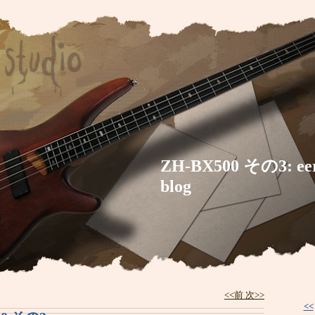
ZH-BX500 その3: eeri
blog
<<前
次>>
<<