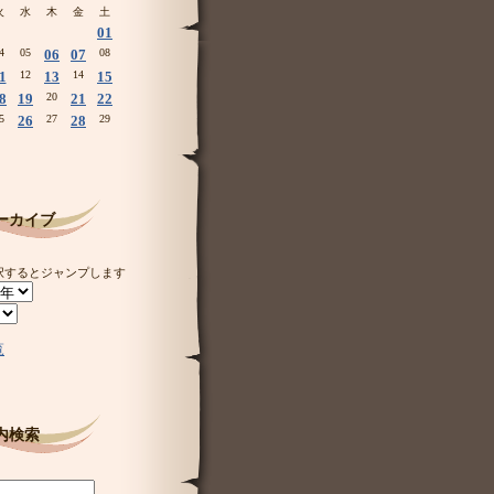
火
水
木
金
土
01
4
05
06
07
08
1
12
13
14
15
8
19
20
21
22
5
26
27
28
29
ーカイブ
択するとジャンプします
覧
内検索