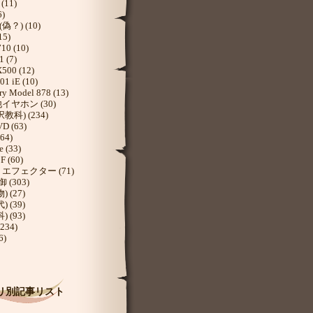
(11)
6)
(偽？) (10)
15)
0 (10)
 (7)
00 (12)
1 iE (10)
y Model 878 (13)
イヤホン (30)
教科) (234)
D (63)
64)
 (33)
 (60)
エフェクター (71)
 (303)
 (27)
 (39)
 (93)
234)
6)
リ別記事リスト