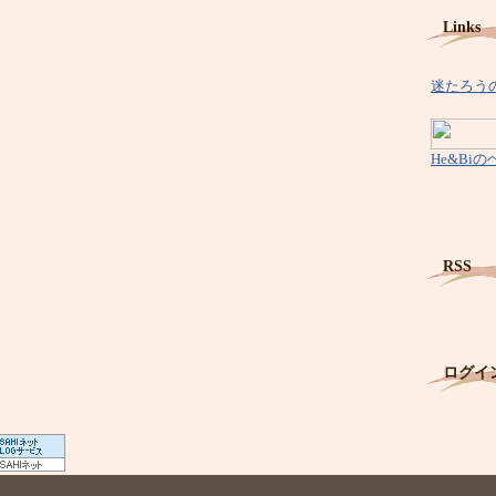
Links
迷たろう
He
&
Bi
RSS
ログイ