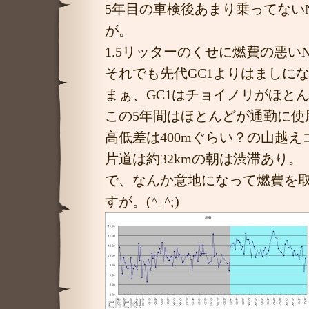
5年目の車検後あまり乗ってないN
が。
1.5リッターのくせに燃費の悪い
それでも先代GC1よりはましに
まぁ、GC1はチョイノリがほと
この5年間はほとんどが通勤に使
高低差は400mぐらい？の山越え
片道は約32kmの朝は渋滞あり。
で、なんか意地になって燃費を
すが。(^_^;)