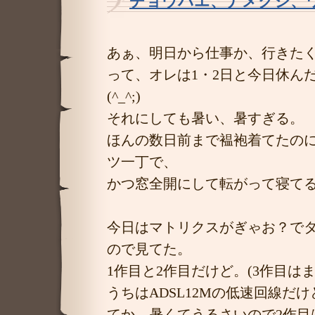
チョウバエ、ナメクジ、
あぁ、明日から仕事か、行きた
って、オレは1・2日と今日休ん
(^_^;)
それにしても暑い、暑すぎる。
ほんの数日前まで褞袍着てたのに
ツ一丁で、
かつ窓全開にして転がって寝て
今日はマトリクスがぎゃお？で
ので見てた。
1作目と2作目だけど。(3作目はま
うちはADSL12Mの低速回線だ
てか、暑くてうるさいので2作目