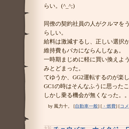
らい。(^_^;)
同僚の契約社員の人がクルマを
らしい。
給料は激減するし、正しい選択
維持費もバカにならんしなぁ。
一時期まじめに軽に買い換えよ
みとどまった。
てゆうか、GG2運転するのが楽
GC1の時はそんなふうに思った
しかし乗る機会が無くなった。
by
風力十。
[
自動車一般
]
[
・燃費
]
[
コメ