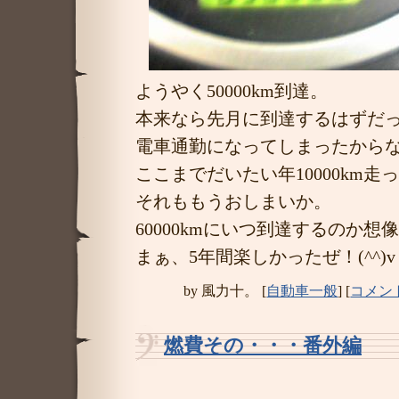
ようやく50000km到達。
本来なら先月に到達するはずだ
電車通勤になってしまったから
ここまでだいたい年10000km
それももうおしまいか。
60000kmにいつ到達するのか
まぁ、5年間楽しかったぜ！(^^)v
by
風力十。
[
自動車一般
]
[
コメント
燃費その・・・番外編
―