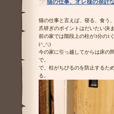
猫の仕事、オレ様の余計
猫の仕事と言えば、寝る、食う
爪研ぎのポイントはだいたい決
前の家では階段上の柱が3分の1
(^_^;)
今の家に引っ越してからは床の
で。
で、柱がちびるのを防止するた
る。