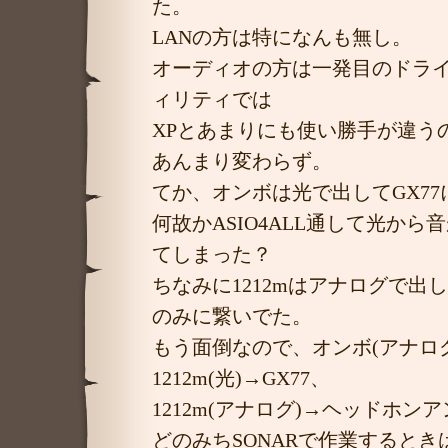
た。
LANの方は特になんも無し。
オーディオの方は一発目のドラ
ィリティでは
XPとあまりにも使い勝手が違う
あんまり変わらず。
てか、オンボは光で出してGX7
何故かASIO4ALL通して光か
てしまった？
ちなみに1212mはアナログで出
のみに繋いでた。
もう面倒なので、オンボ(アナログ
1212m(光)→GX77、
1212m(アナログ)→ヘッドホン
どのみちSONARで作業すると