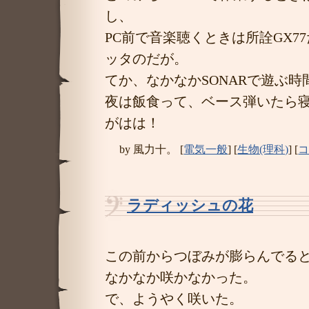
し、
PC前で音楽聴くときは所詮GX7
ッタのだが。
てか、なかなかSONARで遊ぶ時
夜は飯食って、ベース弾いたら寝
がはは！
by
風力十。
[
電気一般
]
[
生物(理科)
]
[
コ
ラディッシュの花
―
この前からつぼみが膨らんでる
なかなか咲かなかった。
で、ようやく咲いた。