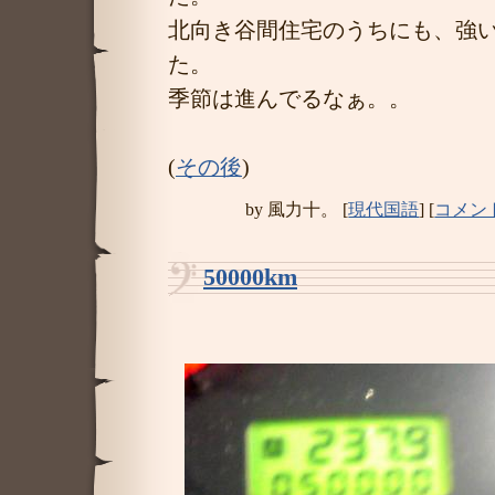
北向き谷間住宅のうちにも、強
た。
季節は進んでるなぁ。。
(
その後
)
by
風力十。
[
現代国語
]
[
コメント
50000km
―