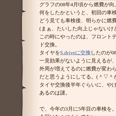
グラフの08年4月頃から燃費が
何をしたかというと、初回の車
どう見ても車検後、明らかに燃
(まぁ、たいした向上じゃないけ
この時にやったのは、フロントデ
ド交換。
タイヤを
S.driveに交換
したのが0
一見効果がないように見えるが
外周が増えてるのに燃費が変わら
だと思うようにしてる。(＾▽＾
タイヤ交換後半年ぐらいに、や
あるのは謎。
で、今年の3月に5年目の車検を