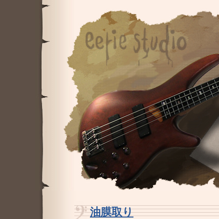
油膜取り
―