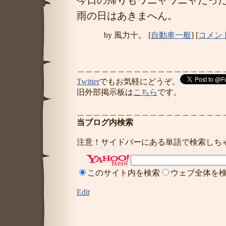
今日の帰りもワニャワニャだっ
雨の日はあきまへん。
by
風力十。
[
自動車一般
]
[
コメント
＿＿＿＿＿＿＿＿＿＿＿＿＿＿＿＿＿＿
Twitter
でもお気軽にどうぞ。
旧外部掲示板は
こちら
です。
＿＿＿＿＿＿＿＿＿＿＿＿＿＿＿＿＿＿
当ブログ内検索
注意！サイドバーにある単語で検索しち
このサイト内を検索
ウェブ全体を
Edit